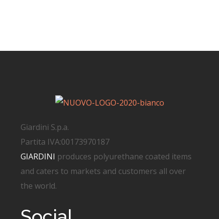
Giardini S.p.a.
Partita IVA:00173970187
GIARDINI
produces polyurethane coated items
and caters to markets and customers all over
the world.
Social